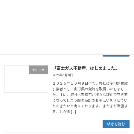
山形県LPガス料金負担軽減支援事業実施
お知らせ
の件
2026年2月5日
今年も標記補助事業が実施されます。詳細は添
付をご確認ください。尚、ご不明点などに関し
ましては弊社までお電話ください。
続きを読む
「富士ガス不動産」はじめました。
お知らせ
2026年1月8日
２０２５年１０月９日付で、弊社は宅地建物取
引業者として山形県の免許を取得いたしまし
た。主に、弊社お客様宅が様々な理由で空き家
になってしまう際の売却のお手伝いをさせてい
ただきたいと考えております。 まだまだ準備す
ることが多 […]
続きを読む