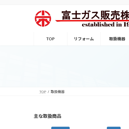
コ
ナ
ン
ビ
テ
ゲ
ン
ー
ツ
シ
へ
ョ
TOP
リフォーム
取扱機器
ス
ン
キ
に
ッ
移
プ
動
TOP
取扱機器
主な取扱商品