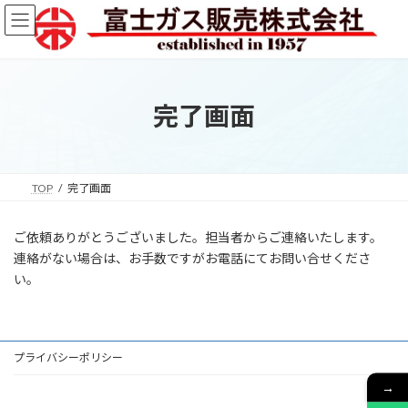
コ
ナ
ン
ビ
テ
ゲ
ン
ー
ツ
シ
へ
ョ
完了画面
ス
ン
キ
に
ッ
移
プ
動
TOP
完了画面
ご依頼ありがとうございました。担当者からご連絡いたします。
連絡がない場合は、お手数ですがお電話にてお問い合せくださ
い。
プライバシーポリシー
→